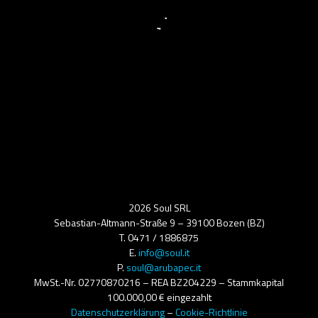
2026 Soul SRL
Sebastian-Altmann-Straße 9 – 39100 Bozen (BZ)
T. 0471 / 1886875
E.
info@soul.it
P.
soul@arubapec.it
MwSt.-Nr. 02770870216 – REA BZ204229 – Stammkapital
100.000,00 € eingezahlt
Datenschutzerklärung
–
Cookie-Richtlinie