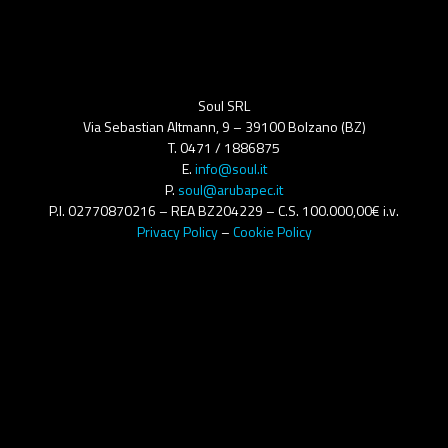
Soul SRL
Via Sebastian Altmann, 9 – 39100 Bolzano (BZ)
T. 0471 / 1886875
E.
info@soul.it
P.
soul@arubapec.it
P.I. 02770870216 – REA BZ204229 – C.S. 100.000,00€ i.v.
Privacy Policy
–
Cookie Policy