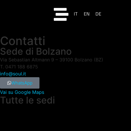
IT
EN
DE
Contatti
Sede di Bolzano
Via Sebastian Altmann 9 – 39100 Bolzano (BZ)
T. 0471 188 6875
info@soul.it
WhatsApp
Vai su Google Maps
Tutte le sedi